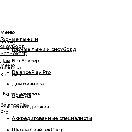
Меню
Горные лыжи и
Меню
сноуборд
Купить тренажёр
Горные лыжи и сноуборд
БотБоксер
Каталог
Для
БотБоксер
Меню
бизнеса
BalancePlay Pro
Контакты
Каталог
Для бизнеса
Купить тренажёр
Аренда
BalancePlay
Техподдержка
Pro
Аккредитованные специалисты
Школа СкайТекСпорт