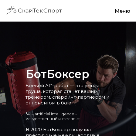
Меню
БотБоксер
Боевой AI*-робот — это умная
груша, которая станет вашим
тренером, спарринг-партнером и
оппонентом в бою.
*AI – artificial intelligence -
искусственный интеллект
В 2020 БотБоксер получил
престижные международные