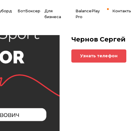
оуборд
БотБоксер
Для
BalancePlay
Контакт
бизнеса
Pro
Чернов Сергей
Узнать телефон