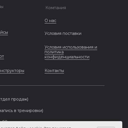
лы
Компания
О нас
ейсы
Условия поставки
Условия использования и
политика
рт
конфиденциальности
инструкторы
Контакты
(отдел продаж)
(запись в тренировки)
0-08