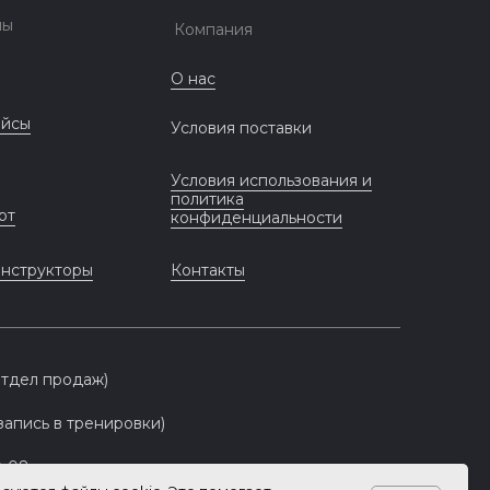
лы
Компания
О нас
ейсы
Условия поставки
Условия использования и
политика
рт
конфиденциальности
инструкторы
Контакты
(отдел продаж)
(запись в тренировки)
0-08