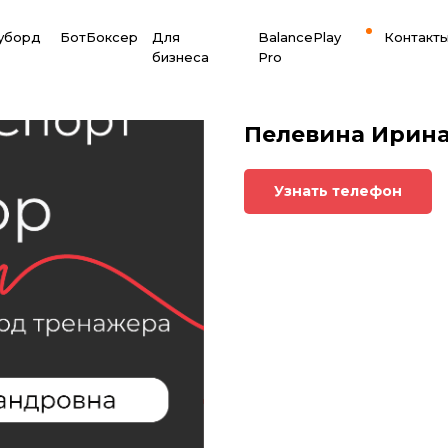
оуборд
БотБоксер
Для
BalancePlay
Контакт
бизнеса
Pro
Пелевина Ирин
Узнать телефон